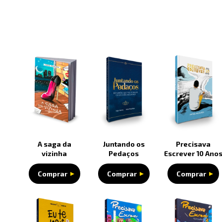
A saga da
Juntando os
Precisava
vizinha
Pedaços
Escrever 10 Ano
Comprar
Comprar
Comprar